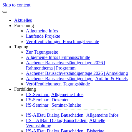
Skip to content
Aktuelles
Forschung
Allgemeine Infos
Laufende Projekte
Veröffentlichungen Forschungsberichte
Tagung
Zur Tagungsseite
Allgemeine Infos | Filmausschnitte
Aachener Bausachverständigentage 2026 |
Rahmenthema | Programm
Aachener Bausachverständigentage 2026 | Anmeldung
Aachener Bausachverständigentage | Anfahrt & Hotels
Veröffentlichungen Tagungsbände
Fortbildung
IfS-Seminar | Allgemeine Infos
IfS-Seminar | Dozenten
IfS-Seminar | Seminar-Inhalte
IfS-AIBau Dialog Bauschäden | Allgemeine Infos
IfS – AIBau Dialog Bauschäden | Aktuelle
Veranstaltung
IfS-AIBau Dialog Bauschäden | Bisherige