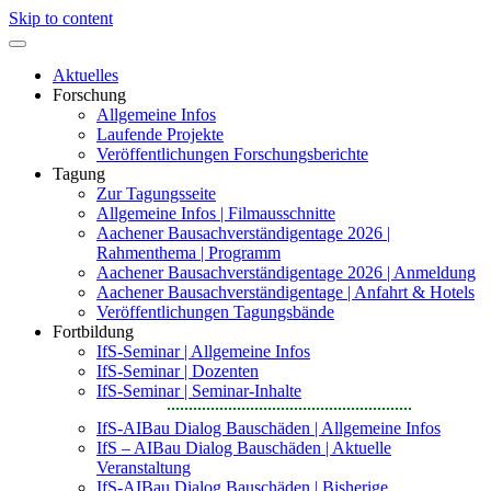
Skip to content
Aktuelles
Forschung
Allgemeine Infos
Laufende Projekte
Veröffentlichungen Forschungsberichte
Tagung
Zur Tagungsseite
Allgemeine Infos | Filmausschnitte
Aachener Bausachverständigentage 2026 |
Rahmenthema | Programm
Aachener Bausachverständigentage 2026 | Anmeldung
Aachener Bausachverständigentage | Anfahrt & Hotels
Veröffentlichungen Tagungsbände
Fortbildung
IfS-Seminar | Allgemeine Infos
IfS-Seminar | Dozenten
IfS-Seminar | Seminar-Inhalte
IfS-AIBau Dialog Bauschäden | Allgemeine Infos
IfS – AIBau Dialog Bauschäden | Aktuelle
Veranstaltung
IfS-AIBau Dialog Bauschäden | Bisherige