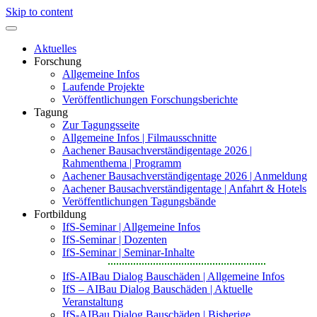
Skip to content
Aktuelles
Forschung
Allgemeine Infos
Laufende Projekte
Veröffentlichungen Forschungsberichte
Tagung
Zur Tagungsseite
Allgemeine Infos | Filmausschnitte
Aachener Bausachverständigentage 2026 |
Rahmenthema | Programm
Aachener Bausachverständigentage 2026 | Anmeldung
Aachener Bausachverständigentage | Anfahrt & Hotels
Veröffentlichungen Tagungsbände
Fortbildung
IfS-Seminar | Allgemeine Infos
IfS-Seminar | Dozenten
IfS-Seminar | Seminar-Inhalte
IfS-AIBau Dialog Bauschäden | Allgemeine Infos
IfS – AIBau Dialog Bauschäden | Aktuelle
Veranstaltung
IfS-AIBau Dialog Bauschäden | Bisherige