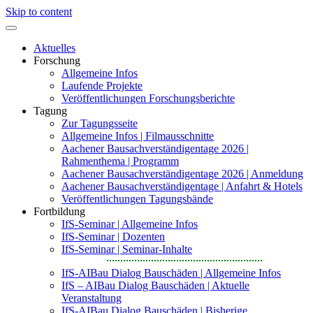
Skip to content
Aktuelles
Forschung
Allgemeine Infos
Laufende Projekte
Veröffentlichungen Forschungsberichte
Tagung
Zur Tagungsseite
Allgemeine Infos | Filmausschnitte
Aachener Bausachverständigentage 2026 |
Rahmenthema | Programm
Aachener Bausachverständigentage 2026 | Anmeldung
Aachener Bausachverständigentage | Anfahrt & Hotels
Veröffentlichungen Tagungsbände
Fortbildung
IfS-Seminar | Allgemeine Infos
IfS-Seminar | Dozenten
IfS-Seminar | Seminar-Inhalte
IfS-AIBau Dialog Bauschäden | Allgemeine Infos
IfS – AIBau Dialog Bauschäden | Aktuelle
Veranstaltung
IfS-AIBau Dialog Bauschäden | Bisherige