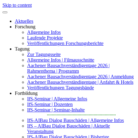
Skip to content
Aktuelles
Forschung
Allgemeine Infos
Laufende Projekte
Veröffentlichungen Forschungsberichte
Tagung
Zur Tagungsseite
Allgemeine Infos | Filmausschnitte
Aachener Bausachverständigentage 2026 |
Rahmenthema | Programm
Aachener Bausachverständigentage 2026 | Anmeldung
Aachener Bausachverständigentage | Anfahrt & Hotels
Veröffentlichungen Tagungsbände
Fortbildung
IfS-Seminar | Allgemeine Infos
IfS-Seminar | Dozenten
IfS-Seminar | Seminar-Inhalte
IfS-AIBau Dialog Bauschäden | Allgemeine Infos
IfS – AIBau Dialog Bauschäden | Aktuelle
Veranstaltung
IfS-AIBau Dialog Bauschäden | Bisherige