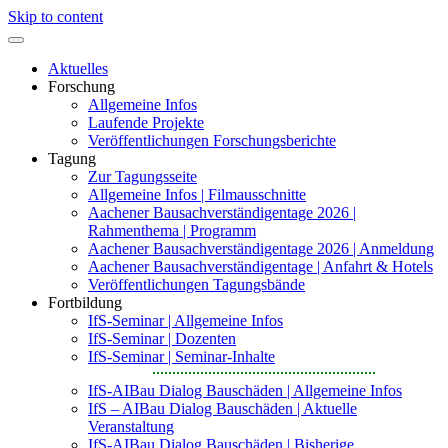
Skip to content
Aktuelles
Forschung
Allgemeine Infos
Laufende Projekte
Veröffentlichungen Forschungsberichte
Tagung
Zur Tagungsseite
Allgemeine Infos | Filmausschnitte
Aachener Bausachverständigentage 2026 |
Rahmenthema | Programm
Aachener Bausachverständigentage 2026 | Anmeldung
Aachener Bausachverständigentage | Anfahrt & Hotels
Veröffentlichungen Tagungsbände
Fortbildung
IfS-Seminar | Allgemeine Infos
IfS-Seminar | Dozenten
IfS-Seminar | Seminar-Inhalte
IfS-AIBau Dialog Bauschäden | Allgemeine Infos
IfS – AIBau Dialog Bauschäden | Aktuelle
Veranstaltung
IfS-AIBau Dialog Bauschäden | Bisherige