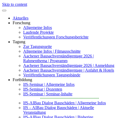
Skip to content
Aktuelles
Forschung
Allgemeine Infos
Laufende Projekte
Veröffentlichungen Forschungsberichte
Tagung
Zur Tagungsseite
Allgemeine Infos | Filmausschnitte
Aachener Bausachverständigentage 2026 |
Rahmenthema | Programm
Aachener Bausachverständigentage 2026 | Anmeldung
Aachener Bausachverständigentage | Anfahrt & Hotels
Veröffentlichungen Tagungsbände
Fortbildung
IfS-Seminar | Allgemeine Infos
IfS-Seminar | Dozenten
IfS-Seminar | Seminar-Inhalte
IfS-AIBau Dialog Bauschäden | Allgemeine Infos
IfS – AIBau Dialog Bauschäden | Aktuelle
Veranstaltung
IfS-AIBau Dialog Bauschäden | Bisherige