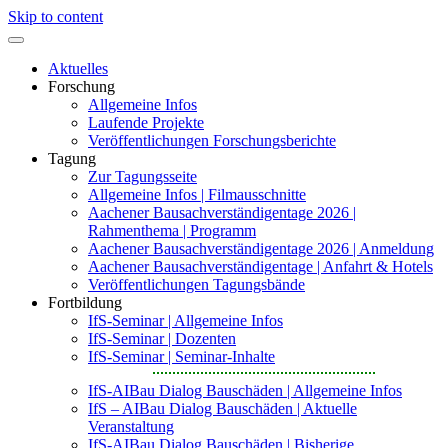
Skip to content
Aktuelles
Forschung
Allgemeine Infos
Laufende Projekte
Veröffentlichungen Forschungsberichte
Tagung
Zur Tagungsseite
Allgemeine Infos | Filmausschnitte
Aachener Bausachverständigentage 2026 |
Rahmenthema | Programm
Aachener Bausachverständigentage 2026 | Anmeldung
Aachener Bausachverständigentage | Anfahrt & Hotels
Veröffentlichungen Tagungsbände
Fortbildung
IfS-Seminar | Allgemeine Infos
IfS-Seminar | Dozenten
IfS-Seminar | Seminar-Inhalte
IfS-AIBau Dialog Bauschäden | Allgemeine Infos
IfS – AIBau Dialog Bauschäden | Aktuelle
Veranstaltung
IfS-AIBau Dialog Bauschäden | Bisherige