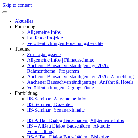
Skip to content
Aktuelles
Forschung
Allgemeine Infos
Laufende Projekte
Veröffentlichungen Forschungsberichte
Tagung
Zur Tagungsseite
Allgemeine Infos | Filmausschnitte
Aachener Bausachverständigentage 2026 |
Rahmenthema | Programm
Aachener Bausachverständigentage 2026 | Anmeldung
Aachener Bausachverständigentage | Anfahrt & Hotels
Veröffentlichungen Tagungsbände
Fortbildung
IfS-Seminar | Allgemeine Infos
IfS-Seminar | Dozenten
IfS-Seminar | Seminar-Inhalte
IfS-AIBau Dialog Bauschäden | Allgemeine Infos
IfS – AIBau Dialog Bauschäden | Aktuelle
Veranstaltung
IfS-AIBau Dialog Bauschäden | Bisherige