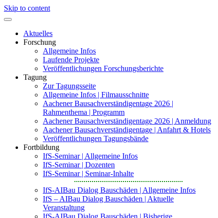
Skip to content
Aktuelles
Forschung
Allgemeine Infos
Laufende Projekte
Veröffentlichungen Forschungsberichte
Tagung
Zur Tagungsseite
Allgemeine Infos | Filmausschnitte
Aachener Bausachverständigentage 2026 |
Rahmenthema | Programm
Aachener Bausachverständigentage 2026 | Anmeldung
Aachener Bausachverständigentage | Anfahrt & Hotels
Veröffentlichungen Tagungsbände
Fortbildung
IfS-Seminar | Allgemeine Infos
IfS-Seminar | Dozenten
IfS-Seminar | Seminar-Inhalte
IfS-AIBau Dialog Bauschäden | Allgemeine Infos
IfS – AIBau Dialog Bauschäden | Aktuelle
Veranstaltung
IfS-AIBau Dialog Bauschäden | Bisherige