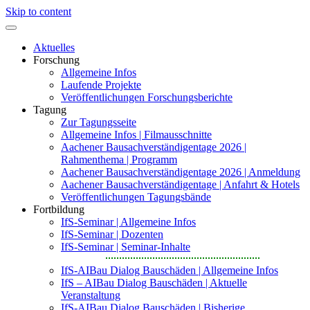
Skip to content
Aktuelles
Forschung
Allgemeine Infos
Laufende Projekte
Veröffentlichungen Forschungsberichte
Tagung
Zur Tagungsseite
Allgemeine Infos | Filmausschnitte
Aachener Bausachverständigentage 2026 |
Rahmenthema | Programm
Aachener Bausachverständigentage 2026 | Anmeldung
Aachener Bausachverständigentage | Anfahrt & Hotels
Veröffentlichungen Tagungsbände
Fortbildung
IfS-Seminar | Allgemeine Infos
IfS-Seminar | Dozenten
IfS-Seminar | Seminar-Inhalte
IfS-AIBau Dialog Bauschäden | Allgemeine Infos
IfS – AIBau Dialog Bauschäden | Aktuelle
Veranstaltung
IfS-AIBau Dialog Bauschäden | Bisherige