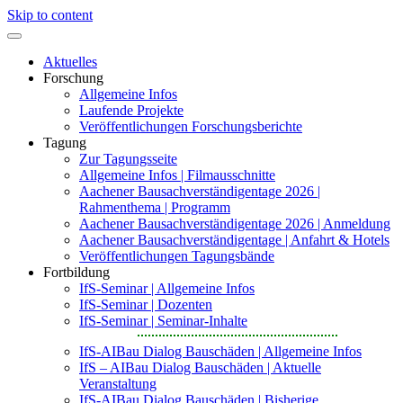
Skip to content
Aktuelles
Forschung
Allgemeine Infos
Laufende Projekte
Veröffentlichungen Forschungsberichte
Tagung
Zur Tagungsseite
Allgemeine Infos | Filmausschnitte
Aachener Bausachverständigentage 2026 |
Rahmenthema | Programm
Aachener Bausachverständigentage 2026 | Anmeldung
Aachener Bausachverständigentage | Anfahrt & Hotels
Veröffentlichungen Tagungsbände
Fortbildung
IfS-Seminar | Allgemeine Infos
IfS-Seminar | Dozenten
IfS-Seminar | Seminar-Inhalte
IfS-AIBau Dialog Bauschäden | Allgemeine Infos
IfS – AIBau Dialog Bauschäden | Aktuelle
Veranstaltung
IfS-AIBau Dialog Bauschäden | Bisherige