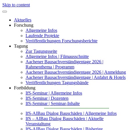
Skip to content
Aktuelles
Forschung
Allgemeine Infos
Laufende Projekte
Veröffentlichungen Forschungsberichte
Tagung
Zur Tagungsseite
Allgemeine Infos | Filmausschnitte
Aachener Bausachverständigentage 2026 |
Rahmenthema | Programm
Aachener Bausachverständigentage 2026 | Anmeldung
Aachener Bausachverständigentage | Anfahrt & Hotels
Veröffentlichungen Tagungsbände
Fortbildung
IfS-Seminar | Allgemeine Infos
IfS-Seminar | Dozenten
IfS-Seminar | Seminar-Inhalte
IfS-AIBau Dialog Bauschäden | Allgemeine Infos
IfS – AIBau Dialog Bauschäden | Aktuelle
Veranstaltung
IfS-AIBau Dialog Bauschäden | Bisherige