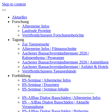
Skip to content
Aktuelles
Forschung
Allgemeine Infos
Laufende Projekte
Veröffentlichungen Forschungsberichte
Tagung
Zur Tagungsseite
Allgemeine Infos | Filmausschnitte
Aachener Bausachverständigentage 2026 |
Rahmenthema | Programm
Aachener Bausachverständigentage 2026 | Anmeldung
Aachener Bausachverständigentage | Anfahrt & Hotels
Veröffentlichungen Tagungsbände
Fortbildung
IfS-Seminar | Allgemeine Infos
IfS-Seminar | Dozenten
IfS-Seminar | Seminar-Inhalte
IfS-AIBau Dialog Bauschäden | Allgemeine Infos
IfS – AIBau Dialog Bauschäden | Aktuelle
Veranstaltung
IfS-AIBau Dialog Bauschäden | Bisherige