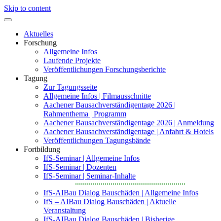
Skip to content
Aktuelles
Forschung
Allgemeine Infos
Laufende Projekte
Veröffentlichungen Forschungsberichte
Tagung
Zur Tagungsseite
Allgemeine Infos | Filmausschnitte
Aachener Bausachverständigentage 2026 |
Rahmenthema | Programm
Aachener Bausachverständigentage 2026 | Anmeldung
Aachener Bausachverständigentage | Anfahrt & Hotels
Veröffentlichungen Tagungsbände
Fortbildung
IfS-Seminar | Allgemeine Infos
IfS-Seminar | Dozenten
IfS-Seminar | Seminar-Inhalte
IfS-AIBau Dialog Bauschäden | Allgemeine Infos
IfS – AIBau Dialog Bauschäden | Aktuelle
Veranstaltung
IfS-AIBau Dialog Bauschäden | Bisherige