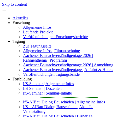
Skip to content
Aktuelles
Forschung
Allgemeine Infos
Laufende Projekte
Veröffentlichungen Forschungsberichte
Tagung
Zur Tagungsseite
Allgemeine Infos | Filmausschnitte
Aachener Bausachverständigentage 2026 |
Rahmenthema | Programm
Aachener Bausachverständigentage 2026 | Anmeldung
Aachener Bausachverständigentage | Anfahrt & Hotels
Veröffentlichungen Tagungsbände
Fortbildung
IfS-Seminar | Allgemeine Infos
IfS-Seminar | Dozenten
IfS-Seminar | Seminar-Inhalte
IfS-AIBau Dialog Bauschäden | Allgemeine Infos
IfS – AIBau Dialog Bauschäden | Aktuelle
Veranstaltung
IfS-AIBau Dialog Bauschäden | Bisherige