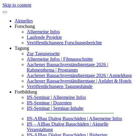
Skip to content
Aktuelles
Forschung
Allgemeine Infos
Laufende Projekte
Veröffentlichungen Forschungsberichte
Tagung
Zur Tagungsseite
Allgemeine Infos | Filmausschnitte
Aachener Bausachverständigentage 2026 |
Rahmenthema | Programm
Aachener Bausachverständigentage 2026 | Anmeldung
Aachener Bausachverständigentage | Anfahrt & Hotels
Veröffentlichungen Tagungsbände
Fortbildung
IfS-Seminar | Allgemeine Infos
IfS-Seminar | Dozenten
IfS-Seminar | Seminar-Inhalte
IfS-AIBau Dialog Bauschäden | Allgemeine Infos
IfS – AIBau Dialog Bauschäden | Aktuelle
Veranstaltung
IfS-AIBau Dialog Bauschäden | Bisherige