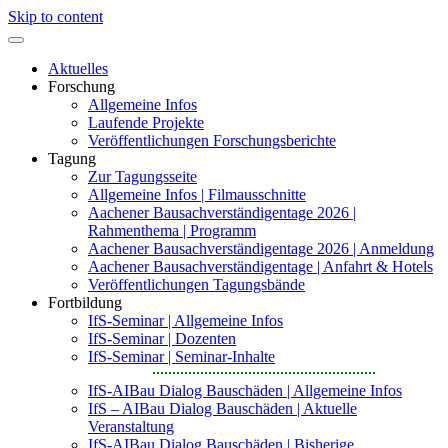
Skip to content
Aktuelles
Forschung
Allgemeine Infos
Laufende Projekte
Veröffentlichungen Forschungsberichte
Tagung
Zur Tagungsseite
Allgemeine Infos | Filmausschnitte
Aachener Bausachverständigentage 2026 |
Rahmenthema | Programm
Aachener Bausachverständigentage 2026 | Anmeldung
Aachener Bausachverständigentage | Anfahrt & Hotels
Veröffentlichungen Tagungsbände
Fortbildung
IfS-Seminar | Allgemeine Infos
IfS-Seminar | Dozenten
IfS-Seminar | Seminar-Inhalte
IfS-AIBau Dialog Bauschäden | Allgemeine Infos
IfS – AIBau Dialog Bauschäden | Aktuelle
Veranstaltung
IfS-AIBau Dialog Bauschäden | Bisherige