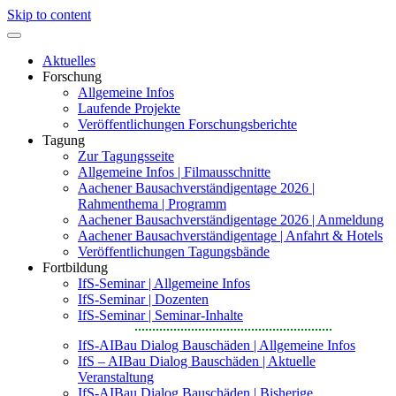
Skip to content
Aktuelles
Forschung
Allgemeine Infos
Laufende Projekte
Veröffentlichungen Forschungsberichte
Tagung
Zur Tagungsseite
Allgemeine Infos | Filmausschnitte
Aachener Bausachverständigentage 2026 |
Rahmenthema | Programm
Aachener Bausachverständigentage 2026 | Anmeldung
Aachener Bausachverständigentage | Anfahrt & Hotels
Veröffentlichungen Tagungsbände
Fortbildung
IfS-Seminar | Allgemeine Infos
IfS-Seminar | Dozenten
IfS-Seminar | Seminar-Inhalte
IfS-AIBau Dialog Bauschäden | Allgemeine Infos
IfS – AIBau Dialog Bauschäden | Aktuelle
Veranstaltung
IfS-AIBau Dialog Bauschäden | Bisherige