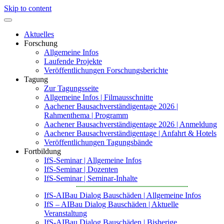
Skip to content
Aktuelles
Forschung
Allgemeine Infos
Laufende Projekte
Veröffentlichungen Forschungsberichte
Tagung
Zur Tagungsseite
Allgemeine Infos | Filmausschnitte
Aachener Bausachverständigentage 2026 |
Rahmenthema | Programm
Aachener Bausachverständigentage 2026 | Anmeldung
Aachener Bausachverständigentage | Anfahrt & Hotels
Veröffentlichungen Tagungsbände
Fortbildung
IfS-Seminar | Allgemeine Infos
IfS-Seminar | Dozenten
IfS-Seminar | Seminar-Inhalte
IfS-AIBau Dialog Bauschäden | Allgemeine Infos
IfS – AIBau Dialog Bauschäden | Aktuelle
Veranstaltung
IfS-AIBau Dialog Bauschäden | Bisherige