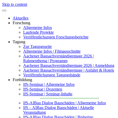
Skip to content
Aktuelles
Forschung
Allgemeine Infos
Laufende Projekte
Veröffentlichungen Forschungsberichte
Tagung
Zur Tagungsseite
Allgemeine Infos | Filmausschnitte
Aachener Bausachverständigentage 2026 |
Rahmenthema | Programm
Aachener Bausachverständigentage 2026 | Anmeldung
Aachener Bausachverständigentage | Anfahrt & Hotels
Veröffentlichungen Tagungsbände
Fortbildung
IfS-Seminar | Allgemeine Infos
IfS-Seminar | Dozenten
IfS-Seminar | Seminar-Inhalte
IfS-AIBau Dialog Bauschäden | Allgemeine Infos
IfS – AIBau Dialog Bauschäden | Aktuelle
Veranstaltung
IfS-AIBau Dialog Bauschäden | Bisherige