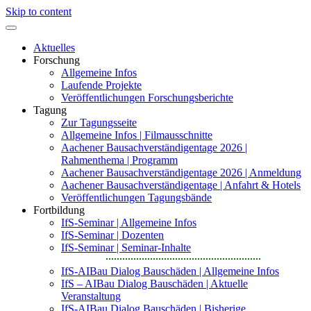
Skip to content
Aktuelles
Forschung
Allgemeine Infos
Laufende Projekte
Veröffentlichungen Forschungsberichte
Tagung
Zur Tagungsseite
Allgemeine Infos | Filmausschnitte
Aachener Bausachverständigentage 2026 |
Rahmenthema | Programm
Aachener Bausachverständigentage 2026 | Anmeldung
Aachener Bausachverständigentage | Anfahrt & Hotels
Veröffentlichungen Tagungsbände
Fortbildung
IfS-Seminar | Allgemeine Infos
IfS-Seminar | Dozenten
IfS-Seminar | Seminar-Inhalte
IfS-AIBau Dialog Bauschäden | Allgemeine Infos
IfS – AIBau Dialog Bauschäden | Aktuelle
Veranstaltung
IfS-AIBau Dialog Bauschäden | Bisherige