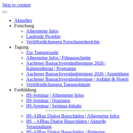
Skip to content
Aktuelles
Forschung
Allgemeine Infos
Laufende Projekte
Veröffentlichungen Forschungsberichte
Tagung
Zur Tagungsseite
Allgemeine Infos | Filmausschnitte
Aachener Bausachverständigentage 2026 |
Rahmenthema | Programm
Aachener Bausachverständigentage 2026 | Anmeldung
Aachener Bausachverständigentage | Anfahrt & Hotels
Veröffentlichungen Tagungsbände
Fortbildung
IfS-Seminar | Allgemeine Infos
IfS-Seminar | Dozenten
IfS-Seminar | Seminar-Inhalte
IfS-AIBau Dialog Bauschäden | Allgemeine Infos
IfS – AIBau Dialog Bauschäden | Aktuelle
Veranstaltung
IfS-AIBau Dialog Bauschäden | Bisherige