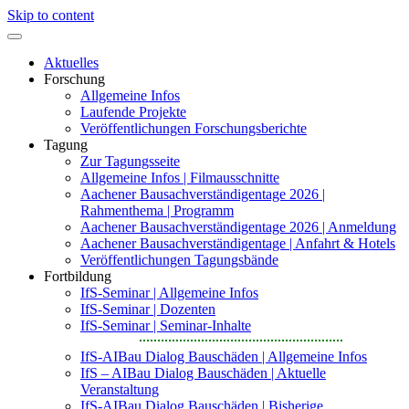
Skip to content
Aktuelles
Forschung
Allgemeine Infos
Laufende Projekte
Veröffentlichungen Forschungsberichte
Tagung
Zur Tagungsseite
Allgemeine Infos | Filmausschnitte
Aachener Bausachverständigentage 2026 |
Rahmenthema | Programm
Aachener Bausachverständigentage 2026 | Anmeldung
Aachener Bausachverständigentage | Anfahrt & Hotels
Veröffentlichungen Tagungsbände
Fortbildung
IfS-Seminar | Allgemeine Infos
IfS-Seminar | Dozenten
IfS-Seminar | Seminar-Inhalte
IfS-AIBau Dialog Bauschäden | Allgemeine Infos
IfS – AIBau Dialog Bauschäden | Aktuelle
Veranstaltung
IfS-AIBau Dialog Bauschäden | Bisherige