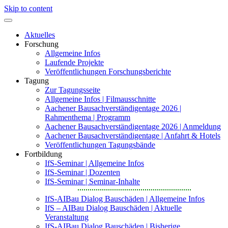
Skip to content
Aktuelles
Forschung
Allgemeine Infos
Laufende Projekte
Veröffentlichungen Forschungsberichte
Tagung
Zur Tagungsseite
Allgemeine Infos | Filmausschnitte
Aachener Bausachverständigentage 2026 |
Rahmenthema | Programm
Aachener Bausachverständigentage 2026 | Anmeldung
Aachener Bausachverständigentage | Anfahrt & Hotels
Veröffentlichungen Tagungsbände
Fortbildung
IfS-Seminar | Allgemeine Infos
IfS-Seminar | Dozenten
IfS-Seminar | Seminar-Inhalte
IfS-AIBau Dialog Bauschäden | Allgemeine Infos
IfS – AIBau Dialog Bauschäden | Aktuelle
Veranstaltung
IfS-AIBau Dialog Bauschäden | Bisherige