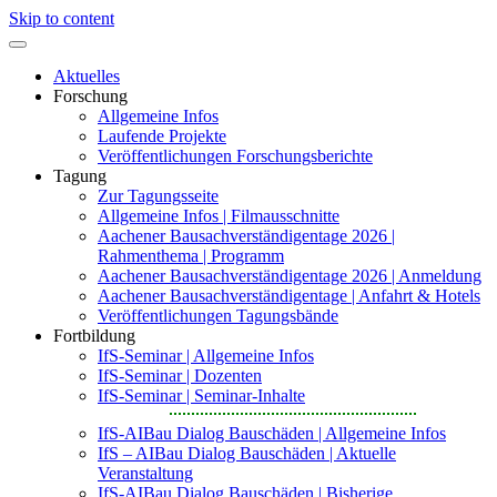
Skip to content
Aktuelles
Forschung
Allgemeine Infos
Laufende Projekte
Veröffentlichungen Forschungsberichte
Tagung
Zur Tagungsseite
Allgemeine Infos | Filmausschnitte
Aachener Bausachverständigentage 2026 |
Rahmenthema | Programm
Aachener Bausachverständigentage 2026 | Anmeldung
Aachener Bausachverständigentage | Anfahrt & Hotels
Veröffentlichungen Tagungsbände
Fortbildung
IfS-Seminar | Allgemeine Infos
IfS-Seminar | Dozenten
IfS-Seminar | Seminar-Inhalte
IfS-AIBau Dialog Bauschäden | Allgemeine Infos
IfS – AIBau Dialog Bauschäden | Aktuelle
Veranstaltung
IfS-AIBau Dialog Bauschäden | Bisherige