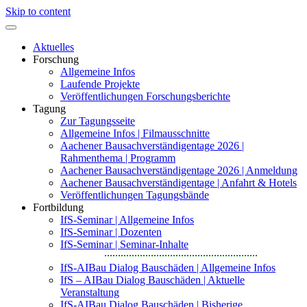
Skip to content
Aktuelles
Forschung
Allgemeine Infos
Laufende Projekte
Veröffentlichungen Forschungsberichte
Tagung
Zur Tagungsseite
Allgemeine Infos | Filmausschnitte
Aachener Bausachverständigentage 2026 |
Rahmenthema | Programm
Aachener Bausachverständigentage 2026 | Anmeldung
Aachener Bausachverständigentage | Anfahrt & Hotels
Veröffentlichungen Tagungsbände
Fortbildung
IfS-Seminar | Allgemeine Infos
IfS-Seminar | Dozenten
IfS-Seminar | Seminar-Inhalte
IfS-AIBau Dialog Bauschäden | Allgemeine Infos
IfS – AIBau Dialog Bauschäden | Aktuelle
Veranstaltung
IfS-AIBau Dialog Bauschäden | Bisherige