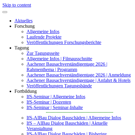
Skip to content
Aktuelles
Forschung
Allgemeine Infos
Laufende Projekte
Veröffentlichungen Forschungsberichte
Tagung
Zur Tagungsseite
Allgemeine Infos | Filmausschnitte
Aachener Bausachverständigentage 2026 |
Rahmenthema | Programm
Aachener Bausachverständigentage 2026 | Anmeldung
Aachener Bausachverständigentage | Anfahrt & Hotels
Veröffentlichungen Tagungsbände
Fortbildung
IfS-Seminar | Allgemeine Infos
IfS-Seminar | Dozenten
IfS-Seminar | Seminar-Inhalte
IfS-AIBau Dialog Bauschäden | Allgemeine Infos
IfS – AIBau Dialog Bauschäden | Aktuelle
Veranstaltung
IfS-AIBau Dialog Bauschäden | Bisherige