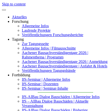
Skip to content
Aktuelles
Forschung
Allgemeine Infos
Laufende Projekte
Veröffentlichungen Forschungsberichte
Tagung
Zur Tagungsseite
Allgemeine Infos | Filmausschnitte
Aachener Bausachverständigentage 2026 |
Rahmenthema | Programm
Aachener Bausachverständigentage 2026 | Anmeldung
Aachener Bausachverständigentage | Anfahrt & Hotels
Veröffentlichungen Tagungsbände
Fortbildung
IfS-Seminar | Allgemeine Infos
IfS-Seminar | Dozenten
IfS-Seminar | Seminar-Inhalte
IfS-AIBau Dialog Bauschäden | Allgemeine Infos
IfS – AIBau Dialog Bauschäden | Aktuelle
Veranstaltung
IfS-AIBau Dialog Bauschäden | Bisherige