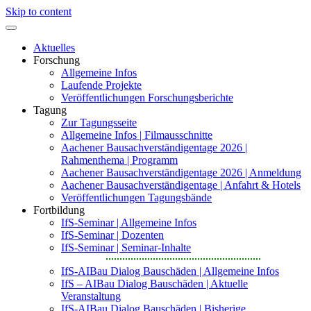
Skip to content
Aktuelles
Forschung
Allgemeine Infos
Laufende Projekte
Veröffentlichungen Forschungsberichte
Tagung
Zur Tagungsseite
Allgemeine Infos | Filmausschnitte
Aachener Bausachverständigentage 2026 |
Rahmenthema | Programm
Aachener Bausachverständigentage 2026 | Anmeldung
Aachener Bausachverständigentage | Anfahrt & Hotels
Veröffentlichungen Tagungsbände
Fortbildung
IfS-Seminar | Allgemeine Infos
IfS-Seminar | Dozenten
IfS-Seminar | Seminar-Inhalte
IfS-AIBau Dialog Bauschäden | Allgemeine Infos
IfS – AIBau Dialog Bauschäden | Aktuelle
Veranstaltung
IfS-AIBau Dialog Bauschäden | Bisherige